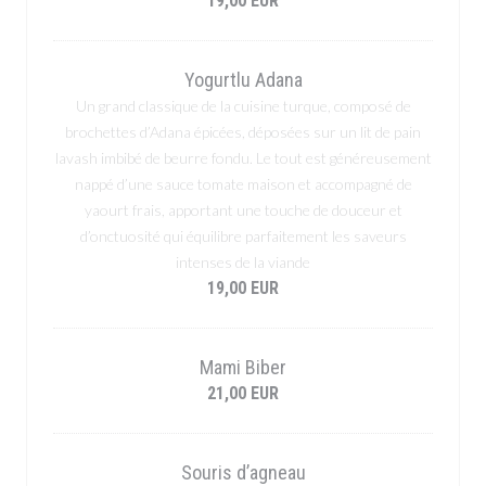
19,00 EUR
Yogurtlu Adana
Un grand classique de la cuisine turque, composé de
brochettes d’Adana épicées, déposées sur un lit de pain
lavash imbibé de beurre fondu. Le tout est généreusement
nappé d’une sauce tomate maison et accompagné de
yaourt frais, apportant une touche de douceur et
d’onctuosité qui équilibre parfaitement les saveurs
intenses de la viande
19,00 EUR
Mami Biber
21,00 EUR
Souris d’agneau