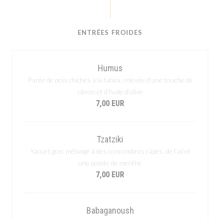
ENTRÉES FROIDES
Humus
Purée de pois chiches à la tahini, relevée d’une touche de
citron et d’huile d’olive
7,00 EUR
Tzatziki
Yaourt grec mélangé à des concombres râpés, de l’ail et
une pointe de menthe
7,00 EUR
Babaganoush