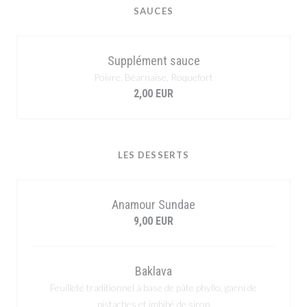
SAUCES
Supplément sauce
Poivre, Béarnaise, Roquefort
2,00 EUR
LES DESSERTS
Anamour Sundae
9,00 EUR
Baklava
Feuilleté traditionnel à base de pâte phyllo, garni de
pistaches et imbibé de sirop