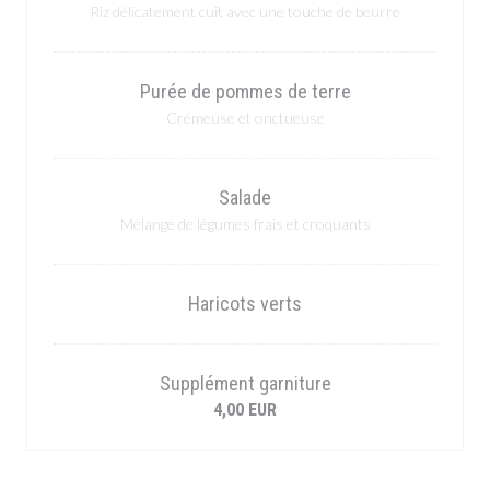
Riz délicatement cuit avec une touche de beurre
Purée de pommes de terre
Crémeuse et onctueuse
Salade
Mélange de légumes frais et croquants
Haricots verts
Supplément garniture
4,00 EUR