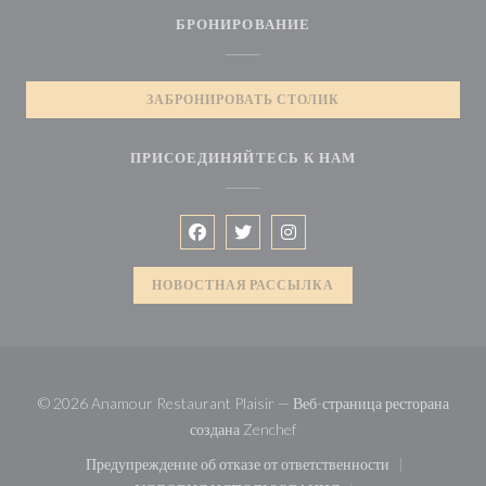
БРОНИРОВАНИЕ
ЗАБРОНИРОВАТЬ СТОЛИК
ПРИСОЕДИНЯЙТЕСЬ К НАМ
Facebook ((открывается в новом окне)
Twitter ((открывается в новом ок
Instagram ((открывается в 
НОВОСТНАЯ РАССЫЛКА
© 2026 Anamour Restaurant Plaisir — Веб-страница ресторана
((открывается в новом окне))
создана
Zenchef
Предупреждение об отказе от ответственности
((открывается в новом окне))