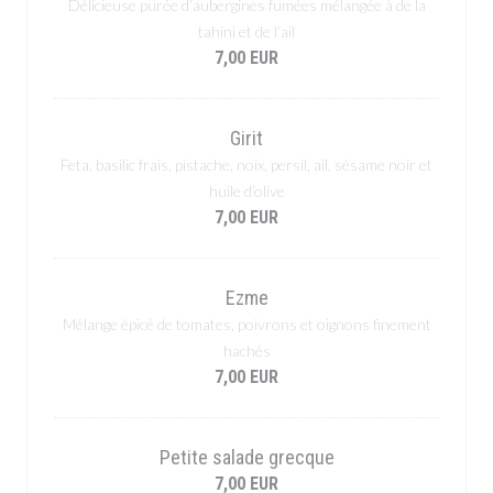
Délicieuse purée d’aubergines fumées mélangée à de la
tahini et de l’ail
7,00 EUR
Girit
Feta, basilic frais, pistache, noix, persil, ail, sésame noir et
huile d’olive
7,00 EUR
Ezme
Mélange épicé de tomates, poivrons et oignons finement
hachés
7,00 EUR
Petite salade grecque
7,00 EUR