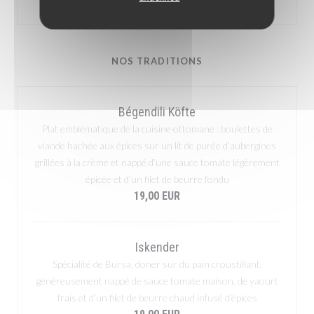
NOS TRADITIONS
Bégendili Köfte
Plat emblématique de la cuisine ottomane : boulettes de
viande hachée aux épices sur un lit de purée d’aubergines
grillées à la crème et nappé d’une sauce tomate légèrement
épicée et d’un filet de beurre fondu
19,00 EUR
Iskender
Spécialité de Bursa, doner sur du pain croustillant,
généreusement nappé de sauce tomate maison, de yaourt
frais et d’un filet de beurre chaud infusé d’épices