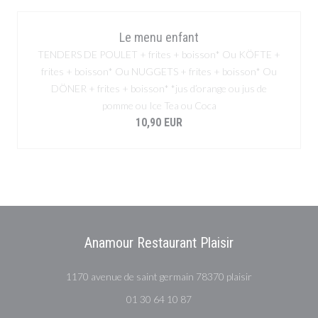
Le menu enfant
TENDERS DE POULET + frites + boisson* Ou KÖFTE +
frites + boisson* Ou NUGGETS + frites + boisson* Ou
DÖNER + frites + boisson* *jus d’orange ou jus de
pomme ou Ice Tea ou Coca
10,90 EUR
Anamour Restaurant Plaisir
((открывается в
1170 avenue de saint germain 78370 plaisir
01 30 64 10 87