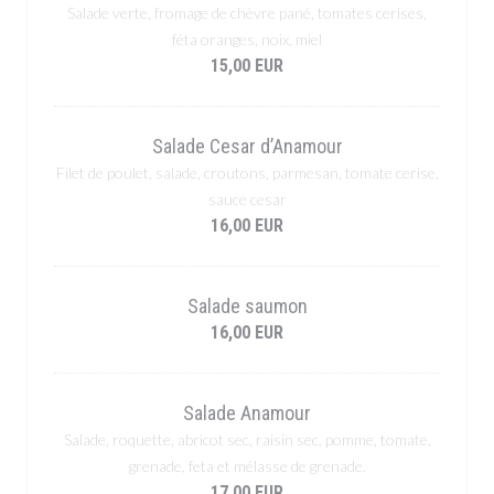
Salade verte, fromage de chèvre pané, tomates cerises,
féta oranges, noix, miel
15,00 EUR
Salade Cesar d’Anamour
Filet de poulet, salade, croutons, parmesan, tomate cerise,
sauce cesar
16,00 EUR
Salade saumon
16,00 EUR
Salade Anamour
Salade, roquette, abricot sec, raisin sec, pomme, tomate,
grenade, feta et mélasse de grenade.
17,00 EUR