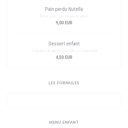
Pain perdu Nutella
Servi avec une boule de glace
9,00 EUR
Dessert enfant
2 boules de glaces (vanille ou chocolat)
4,50 EUR
LES FORMULES
MENU ENFANT