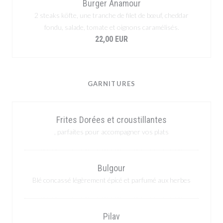
Burger Anamour
2 steaks köfte, une tranche de filet de bœuf, cheddar
fondu, salade, tomate et oignons caramélisés.
22,00 EUR
GARNITURES
Frites Dorées et croustillantes
, parfaites pour accompagner vos plats
Bulgour
Blé concassé légèrement épicé et parfumé aux herbes
Pilav