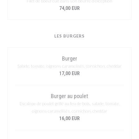
Filet de boeuf cuit dans son beurre d’exception
74,00 EUR
LES BURGERS
Burger
Salade, tomate, oignons caramelisés, cornichon, cheddar
17,00 EUR
Burger au poulet
Escalope de poulet grillé au feu de bois, salade, tomate,
oignons caramelisés, cornichon, cheddar
16,00 EUR