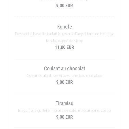
9,00 EUR
Kunefe
Dessert à base de kadaïf (cheveux d’ange) farci de fromage
fondu, nappé de sirop
11,00 EUR
Coulant au chocolat
Coeur coulant, servi avec une boule de glace
9,00 EUR
Tiramisu
Biscuit à la cuillère imbibés de café, mascarpone, cacao
9,00 EUR