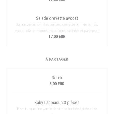
Salade crevette avocat
Salade verte, tomates cerises, crevette pannée panko,
avocat, oignon rouges, noix, figues séchées et parmesan
17,00 EUR
À PARTAGER
Borek
8,00 EUR
Baby Lahmacun 3 pièces
Pizza turque fine garnie de viande hachée épicée et de