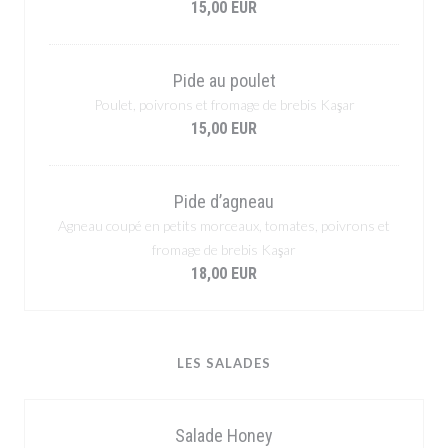
15,00 EUR
Pide au poulet
Poulet, poivrons et fromage de brebis Kaşar
15,00 EUR
Pide d’agneau
Agneau coupé en petits morceaux, tomates, poivrons et
fromage de brebis Kaşar
18,00 EUR
LES SALADES
Salade Honey