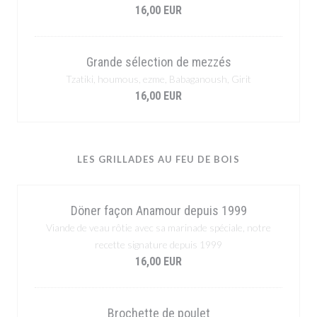
16,00 EUR
Grande sélection de mezzés
Tzatiki, houmous, ezme, Babaganoush, Girit
16,00 EUR
LES GRILLADES AU FEU DE BOIS
Döner façon Anamour depuis 1999
Viande de veau rôtie avec sa marinade spéciale, notre
recette signature depuis 1999
16,00 EUR
Brochette de poulet