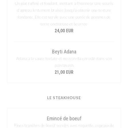
Un plat raffiné et fondant, mettant à l’honneur une souris
d’agneau lentement braisée jusqu’à obtenir une texture
fondante. Elle est servie avec une purée de pommes de
terre onctueuse et beurrée
24,00 EUR
Beyti Adana
Adana à la sauce tomate et mozzarella enroulé dans son
pain lavash
21,00 EUR
LE STEAKHOUSE
Emincé de boeuf
Fines tranches de boeuf servies avec roquette, copeaux de