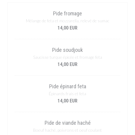
Pide fromage
Mélange de feta et mozzarella, relevé de sumac
14,00 EUR
Pide soudjouk
Saucisse turque épicée et fromage feta
14,00 EUR
Pide épinard feta
Épinards frais et feta
14,00 EUR
Pide de viande haché
Boeuf haché, poivrons et oeuf coulant