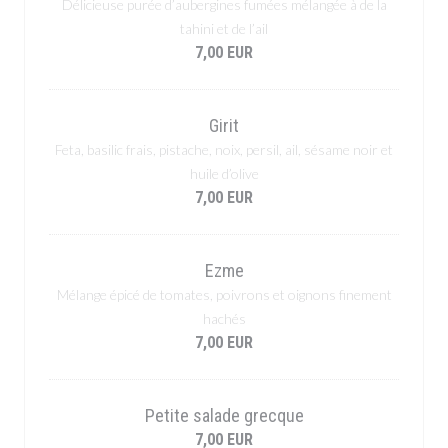
Délicieuse purée d’aubergines fumées mélangée à de la
tahini et de l’ail
7,00 EUR
Girit
Feta, basilic frais, pistache, noix, persil, ail, sésame noir et
huile d’olive
7,00 EUR
Ezme
Mélange épicé de tomates, poivrons et oignons finement
hachés
7,00 EUR
Petite salade grecque
7,00 EUR