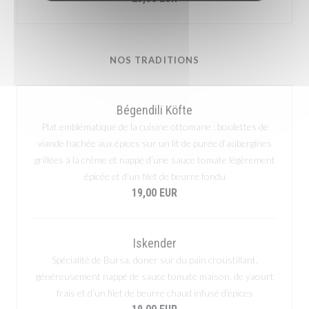
NOS TRADITIONS
Bégendili Köfte
Plat emblématique de la cuisine ottomane : boulettes de
viande hachée aux épices sur un lit de purée d’aubergines
grillées à la crème et nappé d’une sauce tomate légèrement
épicée et d’un filet de beurre fondu
19,00 EUR
Iskender
Spécialité de Bursa, doner sur du pain croustillant,
généreusement nappé de sauce tomate maison, de yaourt
frais et d’un filet de beurre chaud infusé d’épices