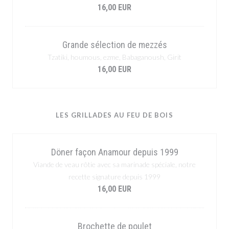
16,00 EUR
Grande sélection de mezzés
Tzatiki, houmous, ezme, Babaganoush, Girit
16,00 EUR
LES GRILLADES AU FEU DE BOIS
Döner façon Anamour depuis 1999
Viande de veau rôtie avec sa marinade spéciale, notre
recette signature depuis 1999
16,00 EUR
Brochette de poulet