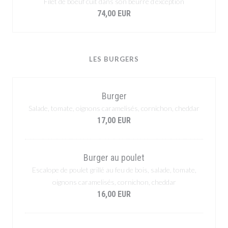
Filet de boeuf cuit dans son beurre d’exception
74,00 EUR
LES BURGERS
Burger
Salade, tomate, oignons caramelisés, cornichon, cheddar
17,00 EUR
Burger au poulet
Escalope de poulet grillé au feu de bois, salade, tomate,
oignons caramelisés, cornichon, cheddar
16,00 EUR