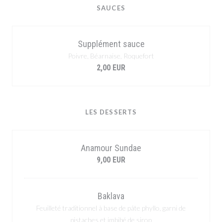
SAUCES
Supplément sauce
Poivre, Béarnaise, Roquefort
2,00 EUR
LES DESSERTS
Anamour Sundae
9,00 EUR
Baklava
Feuilleté traditionnel à base de pâte phyllo, garni de
pistaches et imbibé de sirop