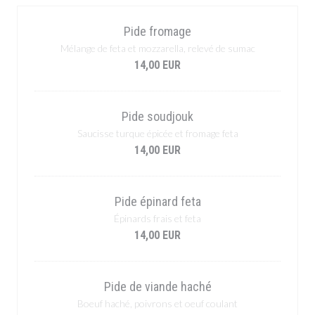
Pide fromage
Mélange de feta et mozzarella, relevé de sumac
14,00 EUR
Pide soudjouk
Saucisse turque épicée et fromage feta
14,00 EUR
Pide épinard feta
Épinards frais et feta
14,00 EUR
Pide de viande haché
Boeuf haché, poivrons et oeuf coulant