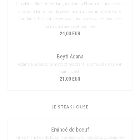
Un plat raffiné et fondant, mettant à l’honneur une souris
d’agneau lentement braisée jusqu’à obtenir une texture
fondante. Elle est servie avec une purée de pommes de
terre onctueuse et beurrée
24,00 EUR
Beyti Adana
Adana à la sauce tomate et mozzarella enroulé dans son
pain lavash
21,00 EUR
LE STEAKHOUSE
Emincé de boeuf
Fines tranches de boeuf servies avec roquette, copeaux de