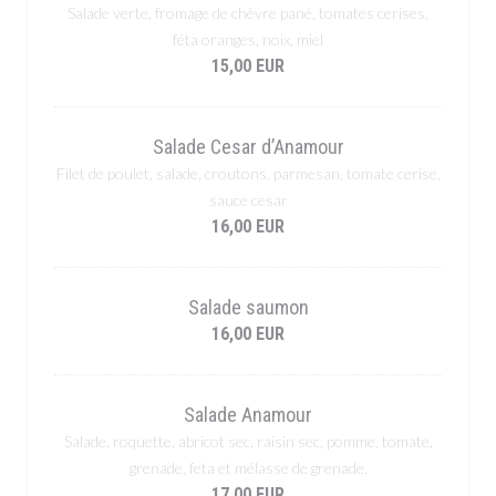
Salade verte, fromage de chèvre pané, tomates cerises,
féta oranges, noix, miel
15,00 EUR
Salade Cesar d’Anamour
Filet de poulet, salade, croutons, parmesan, tomate cerise,
sauce cesar
16,00 EUR
Salade saumon
16,00 EUR
Salade Anamour
Salade, roquette, abricot sec, raisin sec, pomme, tomate,
grenade, feta et mélasse de grenade.
17,00 EUR