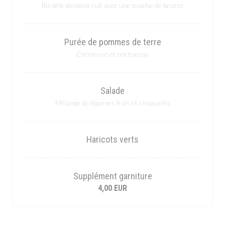
Riz délicatement cuit avec une touche de beurre
Purée de pommes de terre
Crémeuse et onctueuse
Salade
Mélange de légumes frais et croquants
Haricots verts
Supplément garniture
4,00 EUR