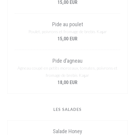
15,00 EUR
Pide au poulet
Poulet, poivrons et fromage de brebis Kaşar
15,00 EUR
Pide d’agneau
Agneau coupé en petits morceaux, tomates, poivrons et
fromage de brebis Kaşar
18,00 EUR
LES SALADES
Salade Honey