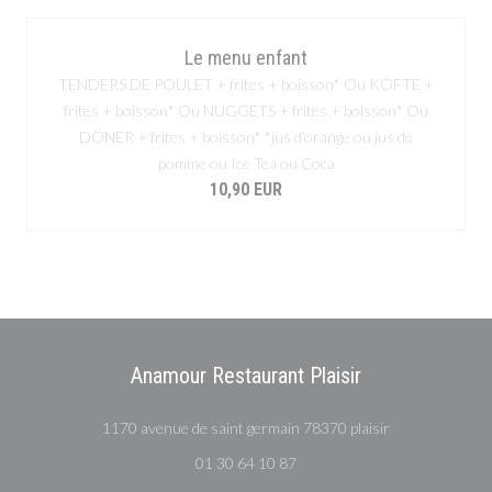
Le menu enfant
TENDERS DE POULET + frites + boisson* Ou KÖFTE +
frites + boisson* Ou NUGGETS + frites + boisson* Ou
DÖNER + frites + boisson* *jus d’orange ou jus de
pomme ou Ice Tea ou Coca
10,90 EUR
Anamour Restaurant Plaisir
((在新窗口中打开
1170 avenue de saint germain 78370 plaisir
01 30 64 10 87