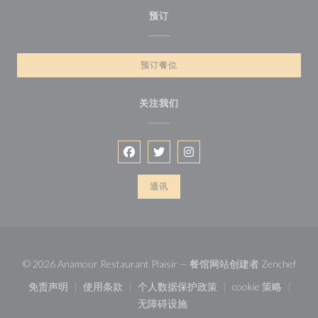
预订
预订餐位
关注我们
Facebook ((在新窗口中打开))
Twitter ((在新窗口中打开))
Instagram ((在新窗口中打
通讯
((在
© 2026 Anamour Restaurant Plaisir — 餐馆网站创建者
Zenchef
免责声明
使用条款
个人数据保护政策
cookie 策略
((在新窗口中打开))
((在新窗口中打开))
((在新窗口中打开))
((在新窗口中
无障碍设施
((在新窗口中打开))