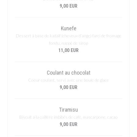
9,00 EUR
Kunefe
Dessert à base de kadaïf (cheveux d’ange) farci de fromage
fondu, nappé de sirop
11,00 EUR
Coulant au chocolat
Coeur coulant, servi avec une boule de glace
9,00 EUR
Tiramisu
Biscuit à la cuillère imbibés de café, mascarpone, cacao
9,00 EUR