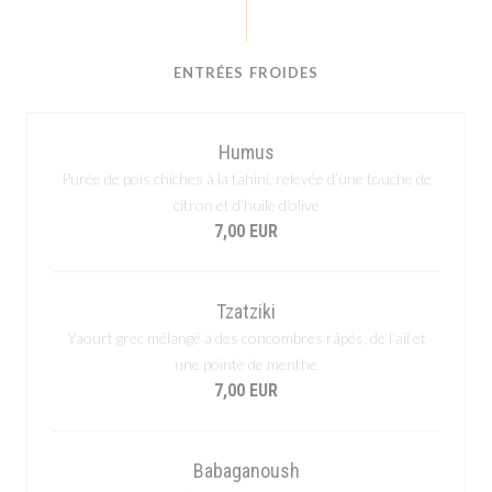
ENTRÉES FROIDES
Humus
Purée de pois chiches à la tahini, relevée d’une touche de
citron et d’huile d’olive
7,00 EUR
Tzatziki
Yaourt grec mélangé à des concombres râpés, de l’ail et
une pointe de menthe
7,00 EUR
Babaganoush