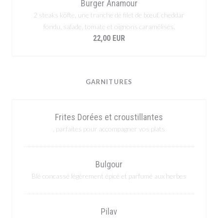
Burger Anamour
2 steaks köfte, une tranche de filet de bœuf, cheddar
fondu, salade, tomate et oignons caramélisés.
22,00 EUR
GARNITURES
Frites Dorées et croustillantes
, parfaites pour accompagner vos plats
Bulgour
Blé concassé légèrement épicé et parfumé aux herbes
Pilav