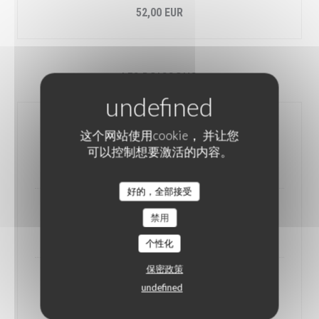
52,00 EUR
LES POISSONS
Saumon grillé
这个网站使用cookie， 并让您
au feu de bois
可以控制想要激活的内容。
21,00 EUR
好的，全部接受
Crevettes grillées
禁用
22,00 EUR
个性化
保密政策
Dorade grillée
undefined
au feu de bois
23,00 EUR