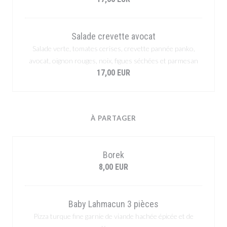
Salade crevette avocat
Salade verte, tomates cerises, crevette pannée panko,
avocat, oignon rouges, noix, figues séchées et parmesan
17,00 EUR
À PARTAGER
Borek
8,00 EUR
Baby Lahmacun 3 pièces
Pizza turque fine garnie de viande hachée épicée et de