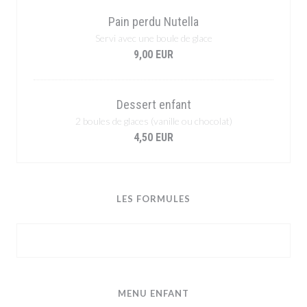
Pain perdu Nutella
Servi avec une boule de glace
9,00 EUR
Dessert enfant
2 boules de glaces (vanille ou chocolat)
4,50 EUR
LES FORMULES
MENU ENFANT