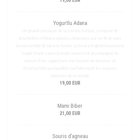
19,00 EUR
Yogurtlu Adana
Un grand classique de la cuisine turque, composé de
brochettes d’Adana épicées, déposées sur un lit de pain
lavash imbibé de beurre fondu. Le tout est généreusement
nappé d’une sauce tomate maison et accompagné de
yaourt frais, apportant une touche de douceur et
d’onctuosité qui équilibre parfaitement les saveurs
intenses de la viande
19,00 EUR
Mami Biber
21,00 EUR
Souris d’agneau