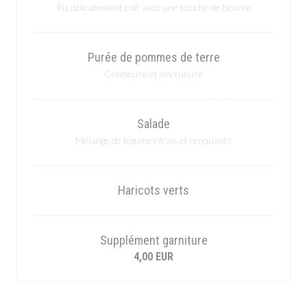
Riz délicatement cuit avec une touche de beurre
Purée de pommes de terre
Crémeuse et onctueuse
Salade
Mélange de légumes frais et croquants
Haricots verts
Supplément garniture
4,00 EUR