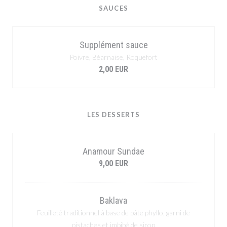
SAUCES
Supplément sauce
Poivre, Béarnaise, Roquefort
2,00 EUR
LES DESSERTS
Anamour Sundae
9,00 EUR
Baklava
Feuilleté traditionnel à base de pâte phyllo, garni de
pistaches et imbibé de sirop