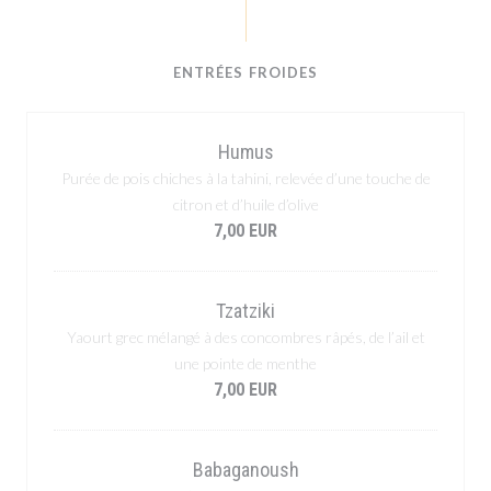
ENTRÉES FROIDES
Humus
Purée de pois chiches à la tahini, relevée d’une touche de
citron et d’huile d’olive
7,00 EUR
Tzatziki
Yaourt grec mélangé à des concombres râpés, de l’ail et
une pointe de menthe
7,00 EUR
Babaganoush