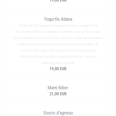
19,00 EUR
Yogurtlu Adana
Un grand classique de la cuisine turque, composé de
brochettes d’Adana épicées, déposées sur un lit de pain
lavash imbibé de beurre fondu. Le tout est généreusement
nappé d’une sauce tomate maison et accompagné de
yaourt frais, apportant une touche de douceur et
d’onctuosité qui équilibre parfaitement les saveurs
intenses de la viande
19,00 EUR
Mami Biber
21,00 EUR
Souris d’agneau