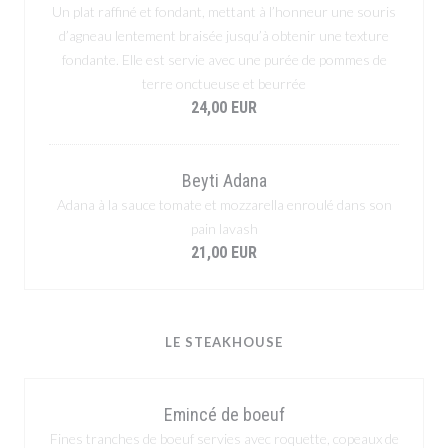
Un plat raffiné et fondant, mettant à l’honneur une souris
d’agneau lentement braisée jusqu’à obtenir une texture
fondante. Elle est servie avec une purée de pommes de
terre onctueuse et beurrée
24,00 EUR
Beyti Adana
Adana à la sauce tomate et mozzarella enroulé dans son
pain lavash
21,00 EUR
LE STEAKHOUSE
Emincé de boeuf
Fines tranches de boeuf servies avec roquette, copeaux de