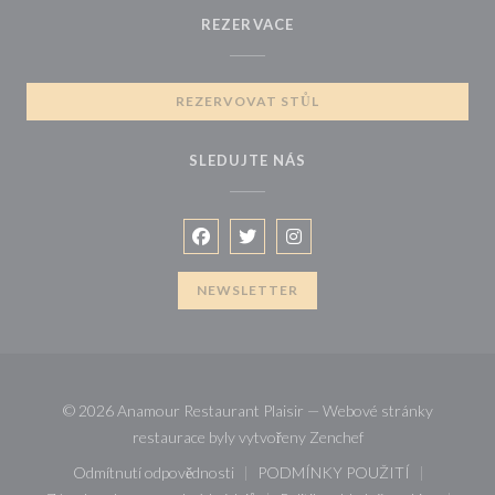
REZERVACE
REZERVOVAT STŮL
SLEDUJTE NÁS
Facebook ((otevře se v novém okně))
Twitter ((otevře se v novém okně
Instagram ((otevře se v no
NEWSLETTER
© 2026 Anamour Restaurant Plaisir — Webové stránky
((otevře se v novém
restaurace byly vytvořeny
Zenchef
Odmítnutí odpovědnosti
PODMÍNKY POUŽITÍ
((otevře se v novém okně))
((otevře se v novém ok