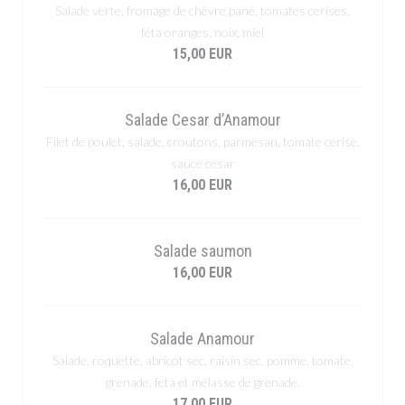
Salade verte, fromage de chèvre pané, tomates cerises,
féta oranges, noix, miel
15,00 EUR
Salade Cesar d’Anamour
Filet de poulet, salade, croutons, parmesan, tomate cerise,
sauce cesar
16,00 EUR
Salade saumon
16,00 EUR
Salade Anamour
Salade, roquette, abricot sec, raisin sec, pomme, tomate,
grenade, feta et mélasse de grenade.
17,00 EUR