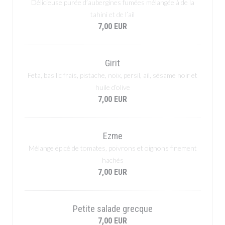
Délicieuse purée d’aubergines fumées mélangée à de la
tahini et de l’ail
7,00 EUR
Girit
Feta, basilic frais, pistache, noix, persil, ail, sésame noir et
huile d’olive
7,00 EUR
Ezme
Mélange épicé de tomates, poivrons et oignons finement
hachés
7,00 EUR
Petite salade grecque
7,00 EUR