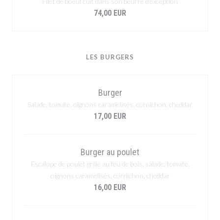
Filet de boeuf cuit dans son beurre d’exception
74,00 EUR
LES BURGERS
Burger
Salade, tomate, oignons caramelisés, cornichon, cheddar
17,00 EUR
Burger au poulet
Escalope de poulet grillé au feu de bois, salade, tomate,
oignons caramelisés, cornichon, cheddar
16,00 EUR