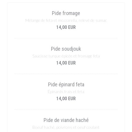
Pide fromage
Mélange de feta et mozzarella, relevé de sumac
14,00 EUR
Pide soudjouk
Saucisse turque épicée et fromage feta
14,00 EUR
Pide épinard feta
Épinards frais et feta
14,00 EUR
Pide de viande haché
Boeuf haché, poivrons et oeuf coulant