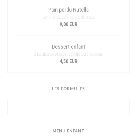
Pain perdu Nutella
Servi avec une boule de glace
9,00 EUR
Dessert enfant
2 boules de glaces (vanille ou chocolat)
4,50 EUR
LES FORMULES
MENU ENFANT