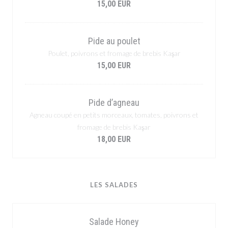
15,00 EUR
Pide au poulet
Poulet, poivrons et fromage de brebis Kaşar
15,00 EUR
Pide d’agneau
Agneau coupé en petits morceaux, tomates, poivrons et
fromage de brebis Kaşar
18,00 EUR
LES SALADES
Salade Honey