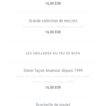
16,00 EUR
Grande sélection de mezzés
Tzatiki, houmous, ezme, Babaganoush, Girit
16,00 EUR
LES GRILLADES AU FEU DE BOIS
Döner façon Anamour depuis 1999
Viande de veau rôtie avec sa marinade spéciale, notre
recette signature depuis 1999
16,00 EUR
Brochette de poulet