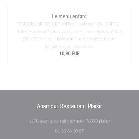
Le menu enfant
TENDERS DE POULET + frites + boisson* Ou KÖFTE +
frites + boisson* Ou NUGGETS + frites + boisson* Ou
DÖNER + frites + boisson* *jus d’orange ou jus de
pomme ou Ice Tea ou Coca
10,90 EUR
Anamour Restaurant Plaisir
((otevře se v n
1170 avenue de saint germain 78370 plaisir
01 30 64 10 87