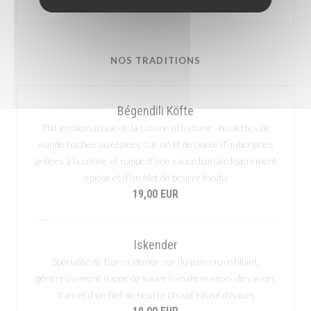
NOS TRADITIONS
Bégendili Köfte
Plat emblématique de la cuisine ottomane : boulettes de
viande hachée aux épices sur un lit de purée d’aubergines
grillées à la crème et nappé d’une sauce tomate légèrement
épicée et d’un filet de beurre fondu
19,00 EUR
Iskender
Spécialité de Bursa, doner sur du pain croustillant,
généreusement nappé de sauce tomate maison, de yaourt
frais et d’un filet de beurre chaud infusé d’épices