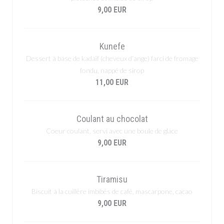
9,00 EUR
Kunefe
Dessert à base de kadaïf (cheveux d’ange) farci de fromage
fondu, nappé de sirop
11,00 EUR
Coulant au chocolat
Coeur coulant, servi avec une boule de glace
9,00 EUR
Tiramisu
Biscuit à la cuillère imbibés de café, mascarpone, cacao
9,00 EUR