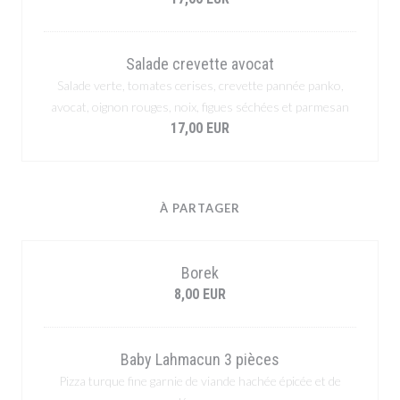
Salade crevette avocat
Salade verte, tomates cerises, crevette pannée panko,
avocat, oignon rouges, noix, figues séchées et parmesan
17,00 EUR
À PARTAGER
Borek
8,00 EUR
Baby Lahmacun 3 pièces
Pizza turque fine garnie de viande hachée épicée et de