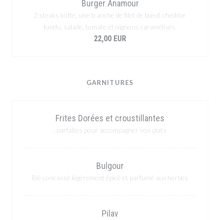
Burger Anamour
2 steaks köfte, une tranche de filet de bœuf, cheddar
fondu, salade, tomate et oignons caramélisés.
22,00 EUR
GARNITURES
Frites Dorées et croustillantes
, parfaites pour accompagner vos plats
Bulgour
Blé concassé légèrement épicé et parfumé aux herbes
Pilav