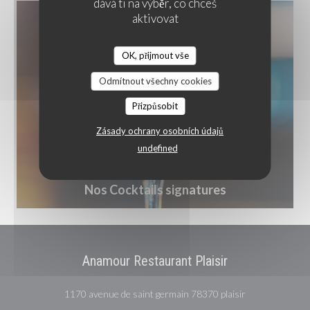
dává ti na výběr, co chceš
aktivovat
OK, přijmout vše
Odmítnout všechny cookies
Přizpůsobit
Zásady ochrany osobních údajů
undefined
Nos Cocktails signatures
Anamour Restaurant Plaisir
((otevře se v n
1170 avenue de saint germain 78370 plaisir