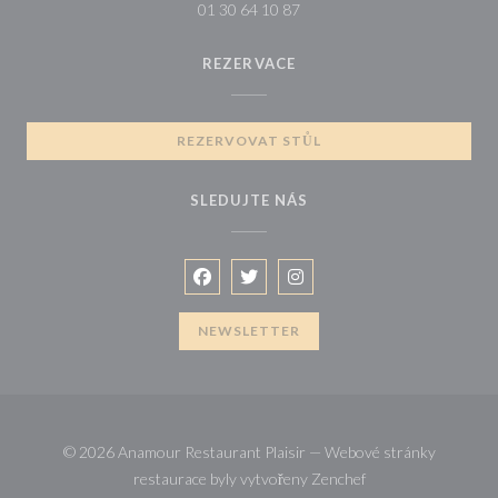
01 30 64 10 87
REZERVACE
REZERVOVAT STŮL
SLEDUJTE NÁS
Facebook ((otevře se v novém okně))
Twitter ((otevře se v novém okně
Instagram ((otevře se v no
NEWSLETTER
© 2026 Anamour Restaurant Plaisir — Webové stránky
((otevře se v novém
restaurace byly vytvořeny
Zenchef