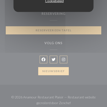
Cookiebeleid
01 30 64 10 87
RESERVERING
RESERVEER EEN TAFEL
VOLG ONS
Facebook ((opent in een nieuw venster
Twitter ((opent in een nieuw vens
Instagram ((opent in een n
NIEUWSBRIEF
© 2026 Anamour Restaurant Plaisir — Restaurant website
((opent in een nieuw vens
gecreëerd door
Zenchef