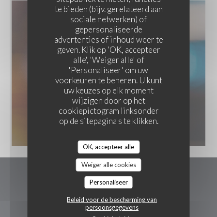
te bieden (bijv. gerelateerd aan
sociale netwerken) of
gepersonaliseerde
advertenties of inhoud weer te
geven. Klik op 'OK, accepteer
alle', 'Weiger alle' of
'Personaliseer' om uw
voorkeuren te beheren. U kunt
uw keuzes op elk moment
wijzigen door op het
cookiepictogram linksonder
op de sitepagina's te klikken.
Nos Cocktails signatures
OK, accepteer alle
Weiger alle cookies
Anamour Restaurant Plaisir
Personaliseer
Beleid voor de bescherming van
((opent in een 
1170 avenue de saint germain 78370 plaisir
persoonsgegevens