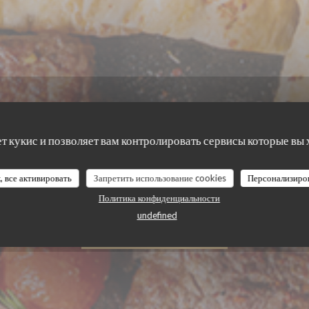
ет кукис и позволяет вам контролировать сервисы которые вы 
•
PLAISIR
namour Restaurant Plais
, все активировать
Запретить использование cookies
Персонализиро
Политика конфиденциальности
undefined
ЗАБРОНИРОВАТЬ СТОЛИК