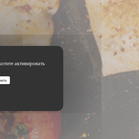
хотите активировать
ir
вать