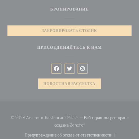
БРОНИРОВАНИЕ
ЗАБРОНИРОВАТЬ СТОЛИК
ПРИСОЕДИНЯЙТЕСЬ К НАМ
Facebook ((открывается в новом окне)
Twitter ((открывается в новом ок
Instagram ((открывается в 
НОВОСТНАЯ РАССЫЛКА
© 2026 Anamour Restaurant Plaisir — Веб-страница ресторана
((открывается в новом окне))
создана
Zenchef
Предупреждение об отказе от ответственности
((открывается в новом окне))