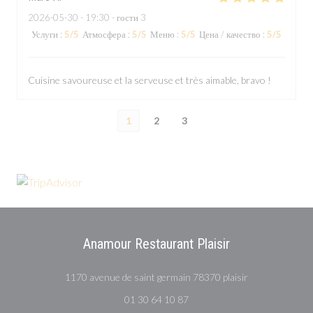
2026-05-30
- 19:30 - гости 3
Услуги
:
5
/5
Атмосфера
:
5
/5
Меню
:
5
/5
Цена / качество
:
5
/5
Cuisine savoureuse et la serveuse et très aimable, bravo !
1
2
3
Anamour Restaurant Plaisir
((открывается в
1170 avenue de saint germain 78370 plaisir
01 30 64 10 87