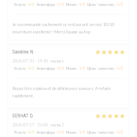
Услуги
:
5
/5
Атмосфера
:
5
/5
Меню
:
5
/5
Цена / качество
:
5
/5
Je recommande vachement ce restaurant service 10/10
nourriture excellente ! Merci équipe au top
Sandrine
N
2026-07-31
- 19:30 - гости 6
Услуги
:
5
/5
Атмосфера
:
5
/5
Меню
:
5
/5
Цена / качество
:
5
/5
Repas très copieux et de délicieuses saveurs. A refaire
rapidement.
SERHAT
D
2026-07-17
- 21:00 - гости 2
Услуги
:
5
/5
Атмосфера
:
5
/5
Меню
:
5
/5
Цена / качество
:
3
/5