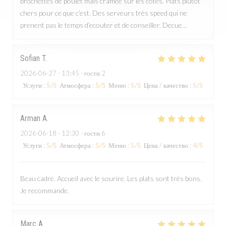
brochettes de poulet mais cramee sur les cotes. Plats plutôt
chers pour ce que c’est. Des serveurs très speed qui ne
prenent pas le temps d’ecouter et de conseiller. Decue…
Sofian
T
2026-06-27
- 13:45 - гости 2
Услуги
:
5
/5
Атмосфера
:
5
/5
Меню
:
5
/5
Цена / качество
:
5
/5
Arman
A
2026-06-18
- 12:30 - гости 6
Услуги
:
5
/5
Атмосфера
:
5
/5
Меню
:
5
/5
Цена / качество
:
4
/5
Beau cadre. Accueil avec le sourire. Les plats sont très bons.
Je recommande.
Marc
A