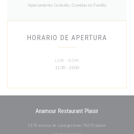
Aparcamiento Gratuito, Comidas en Familia
HORARIO DE APERTURA
LUN
-
DOM
11:30 - 23:00
Anamour Restaurant Plaisir
((abre en una n
1170 avenue de saint germain 78370 plaisir