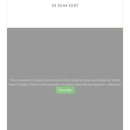
01 30 64 10 87
Para mostrar el mapa interactivo de Waze, debe aceptar las cookies de Waze
Map (Google). Estas cookies pueden recopilar datos de navegación y ubicación.
Permitir