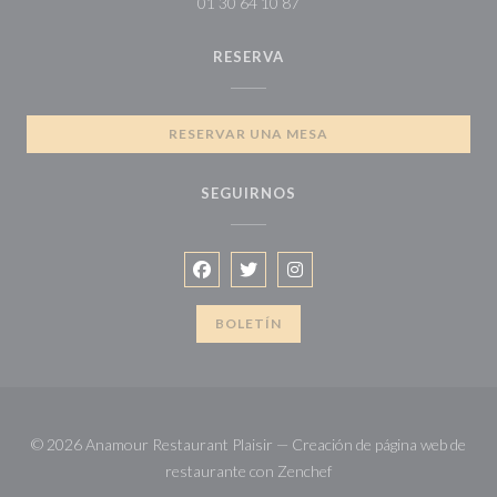
01 30 64 10 87
RESERVA
RESERVAR UNA MESA
SEGUIRNOS
Facebook ((abre en una nueva ventana)
Twitter ((abre en una nueva vent
Instagram ((abre en una nu
BOLETÍN
© 2026 Anamour Restaurant Plaisir — Creación de página web de
((abre en una nueva vent
restaurante con
Zenchef