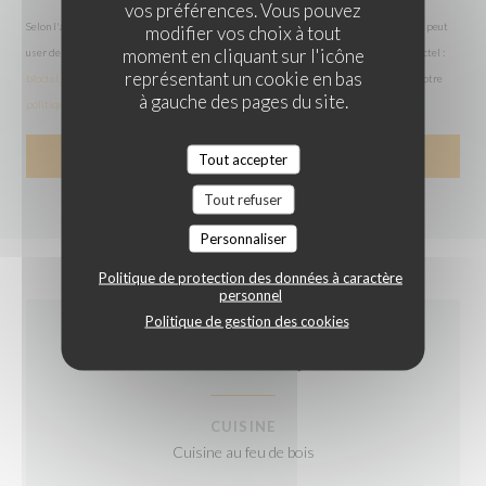
vos préférences. Vous pouvez
Selon l'article L.223-2 du code de la consommation, il est rappelé que le consommateur peut
modifier vos choix à tout
moment en cliquant sur l'icône
user de son droit à s'inscrire sur la liste d'opposition au démarchage téléphonique Bloctel :
représentant un cookie en bas
bloctel.gouv.fr
. Pour plus d'informations sur le traitement de vos données, consultez notre
à gauche des pages du site.
politique de confidentialité
.
Tout accepter
Tout refuser
Personnaliser
Politique de protection des données à caractère
personnel
Politique de gestion des cookies
INFOS PRATIQUES
CUISINE
Cuisine au feu de bois