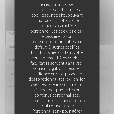
Le restaurant et ses
partenaires utilisent des
Vous désirez nous contacter ?
cookies sur ce site, pouvant
Remplissez le formulaire ci-dessous !
impliquer la collecte de
données à caractère
personnel. Les cookies dits «
nécessaires » sont
obligatoires et installés par
défaut. D'autres cookies
facultatifs nécessitent votre
consentement. Ces cookies
facultatifs servent à analyser
votre navigation, mesurer
l'audience du site, proposer
des fonctionnalités (ex : en lien
avec les réseaux sociaux) ou
afficher des publicités ou
contenus personnalisés.
Cliquez sur « Tout accepter », «
Tout refuser » ou «
Personnaliser » pour gérer