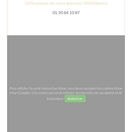
((ouvre une 
1170 avenue de saint germain 78370 plaisir
01 30 64 10 87
Pour afficher la carte interactive Waze, vous devez accepter les cookies Waze
Map (Google). Ces cookies peuvent collecter des données de navigation et de
localisation.
Autoriser