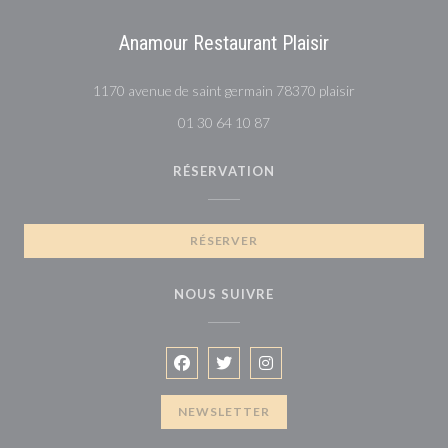
Anamour Restaurant Plaisir
((ouvre une nou
1170 avenue de saint germain 78370 plaisir
01 30 64 10 87
RÉSERVATION
RÉSERVER
NOUS SUIVRE
Facebook ((ouvre une nouvelle fenêtre
Twitter ((ouvre une nouvelle fenê
Instagram ((ouvre une nouv
NEWSLETTER