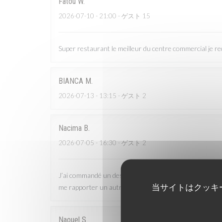
Fatou
W
2026-07-10
- 21:00 - ゲスト 15
Super restaurant le meilleur du centre commercial je
BIANCA
M
2026-07-13
- 13:15 - ゲスト 2
Nacima
B
2026-07-05
- 16:30 - ゲスト 2
J’ai commandé un dessert dans lequel il y avait un chev
当サイトはクッキ
me rapporter un autre dessert. Finalement, ils m’ont s
Naouel
S