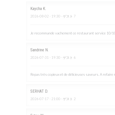
Kaycha
K
2026-08-02
- 19:30 - ゲスト 7
Je recommande vachement ce restaurant service 10/10 
Sandrine
N
2026-07-31
- 19:30 - ゲスト 6
Repas très copieux et de délicieuses saveurs. A refaire
SERHAT
D
2026-07-17
- 21:00 - ゲスト 2