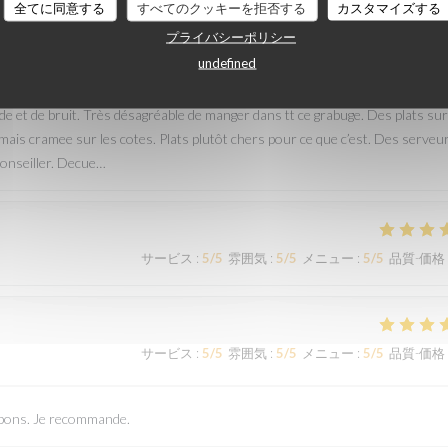
全てに同意する
すべてのクッキーを拒否する
カスタマイズする
サービス
:
1
/5
雰囲気
:
1
/5
メニュー
:
1
/5
品質-価格
プライバシーポリシー
undefined
meme titre que ceux qui n’avaient pas reservé…du coup pas de table reserve
de et de bruit. Très désagréable de manger dans tt ce grabuge. Des plats sur
mais cramee sur les cotes. Plats plutôt chers pour ce que c’est. Des serveu
conseiller. Decue…
サービス
:
5
/5
雰囲気
:
5
/5
メニュー
:
5
/5
品質-価格
サービス
:
5
/5
雰囲気
:
5
/5
メニュー
:
5
/5
品質-価格
s bons. Je recommande.