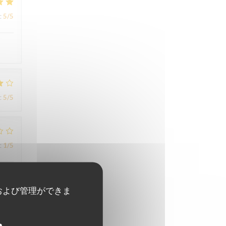
:
5
/5
:
5
/5
:
1
/5
s à
および管理ができま