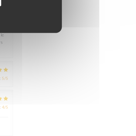
:
1
/5
e. Il
 le
rs
:
5
/5
:
4
/5