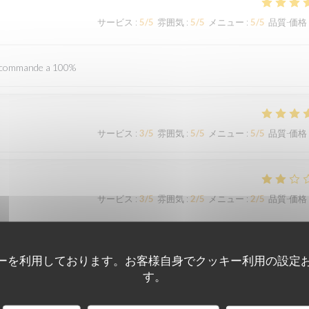
サービス
:
5
/5
雰囲気
:
5
/5
メニュー
:
5
/5
品質-価格
 recommande a 100%
サービス
:
3
/5
雰囲気
:
5
/5
メニュー
:
5
/5
品質-価格
サービス
:
3
/5
雰囲気
:
2
/5
メニュー
:
2
/5
品質-価格
eu. Lorsque j’ai demandé qu’on me le remplace, ils ont mis beaucoup de temp
ーを利用しております。お客様自身でクッキー利用の設定
ervi le même dessert, avec la glace complètement fondue.
す。