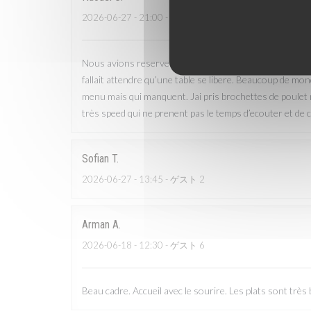
2026-06-27
- 21:00 - ゲスト 3
Nous avions reserve mais ils nous ont fait attendre au 
fallait attendre qu’une table se libere. Beaucoup de mon
menu mais qui manquent. Jai pris brochettes de poulet 
très speed qui ne prenent pas le temps d’ecouter et de 
Sofian
T
2026-06-27
- 13:45 - ゲスト 2
Arman
A
2026-06-18
- 12:30 - ゲスト 6
Beau cadre. Accueil avec le sourire. Les plats sont trè