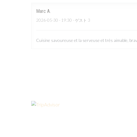
Marc
A
2026-05-30
- 19:30 - ゲスト 3
Cuisine savoureuse et la serveuse et très aimable, brav