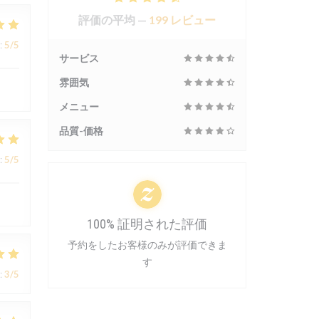
評価の平均 —
199 レビュー
:
5
/5
サービス
雰囲気
メニュー
品質-価格
:
5
/5
100% 証明された評価
予約をしたお客様のみが評価できま
す
:
3
/5