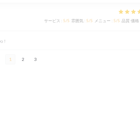
サービス
:
5
/5
雰囲気
:
5
/5
メニュー
:
5
/5
品質-価格
o !
1
2
3