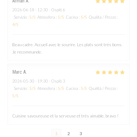
Arman
A
2026-06-18
- 12:30 - Ospiti 6
Servizio
:
5
/5
Atmosfera
:
5
/5
Cucina
:
5
/5
Qualità / Prezzo
:
4
/5
Beau cadre. Accueil avec le sourire. Les plats sont très bons.
Je recommande.
Marc
A
2026-05-30
- 19:30 - Ospiti 3
Servizio
:
5
/5
Atmosfera
:
5
/5
Cucina
:
5
/5
Qualità / Prezzo
:
5
/5
Cuisine savoureuse et la serveuse et très aimable, bravo !
1
2
3