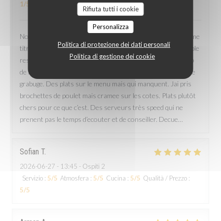
1
/5
Rifiuta tutti i cookie
Personalizza
Nous avions reserve mais ils nous ont fait attendre au meme
Politica di protezione dei dati personali
titre que ceux qui n’avaient pas reservé…du coup pas de table
Politica di gestione dei cookie
reservee. Il fallait attendre qu’une table se libere. Beaucoup
de monde et de bruit. Très désagréable de manger dans tt ce
grabuge. Des plats sur le menu mais qui manquent. Jai pris
brochettes de poulet mais cramee sur les cotes. Plats plutôt
chers pour ce que c’est. Des serveurs très speed qui ne
prenent pas le temps d’ecouter et de conseiller. Decue…
Sofian
T
2026-06-27
- 13:45 - Ospiti 2
Servizio
:
5
/5
Atmosfera
:
5
/5
Cucina
:
5
/5
Qualità / Prezzo
:
5
/5