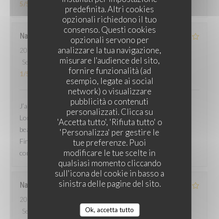
5
/5
predefinita. Altri cookies
opzionali richiedono il tuo
consenso. Questi cookies
Nacima
B
opzionali servono per
analizzare la tua navigazione,
2026-07-05
- 16:30 - Ospiti 2
misurare l'audience del sito,
Servizio
:
3
/5
Atmosfera
:
2
/5
Cucina
:
2
/5
Qualità / Prezzo
:
fornire funzionalità (ad
1
/5
esempio, legate ai social
network) o visualizzare
pubblicità o contenuti
J’ai commandé un dessert dans lequel il y avait un cheveu.
personalizzati. Clicca su
Lorsque j’ai demandé qu’on me le remplace, ils ont mis
'Accetta tutto', 'Rifiuta tutto' o
beaucoup de temps à me rapporter un autre dessert.
'Personalizza' per gestire le
Finalement, ils m’ont servi le même dessert, avec la glace
tue preferenze. Puoi
modificare le tue scelte in
complètement fondue.
qualsiasi momento cliccando
sull'icona del cookie in basso a
sinistra delle pagine del sito.
Naouel
S
2026-06-27
- 21:00 - Ospiti 3
Ok, accetta tutto
Servizio
:
1
/5
Atmosfera
:
1
/5
Cucina
:
1
/5
Qualità / Prezzo
: