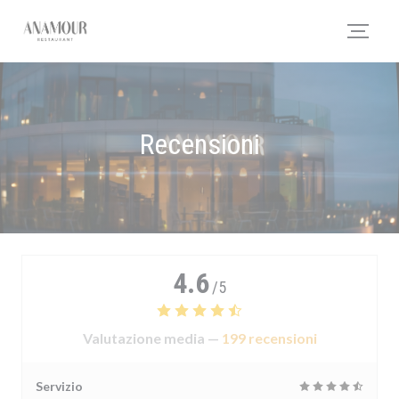
Personalizzazione delle tue scelte sui cookie
Recensioni
4.6
/5
Valutazione media —
199 recensioni
Servizio