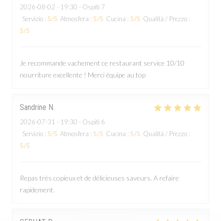
2026-08-02
- 19:30 - Ospiti 7
Servizio
:
5
/5
Atmosfera
:
5
/5
Cucina
:
5
/5
Qualità / Prezzo
:
5
/5
Je recommande vachement ce restaurant service 10/10
nourriture excellente ! Merci équipe au top
Sandrine
N
2026-07-31
- 19:30 - Ospiti 6
Servizio
:
5
/5
Atmosfera
:
5
/5
Cucina
:
5
/5
Qualità / Prezzo
:
5
/5
Repas très copieux et de délicieuses saveurs. A refaire
rapidement.